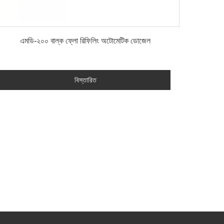
বিস্তারিত
এমডি-২০০ বাল্ক ফ্লো রিফিলিং অটোমেটিক ডোজেল
বিস্তারিত