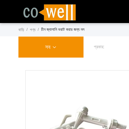
/
/
চীন জ্বালানি ভরাট করার জন্য নল
বাড়ি
পণ্য
সব
প্রকার: