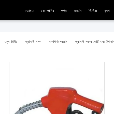
সমাধান
কোম্পানির
পণ্য
সমর্থন
ভিডিও
ব্লগ
ফ্লো মিটার
জ্বালানী পাম্প
এলপিজি সরঞ্জাম
জ্বালানী সরবরাহকারী এবং উপাদা