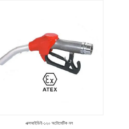
বিস্তারিত
এক্সআইডিই-১২০ অটোমেটিক নল