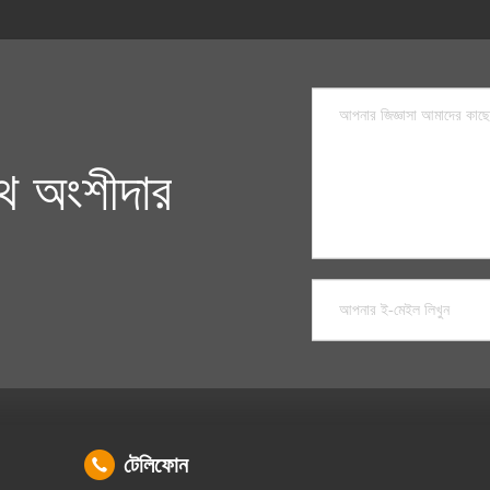
 অংশীদার
টেলিফোন