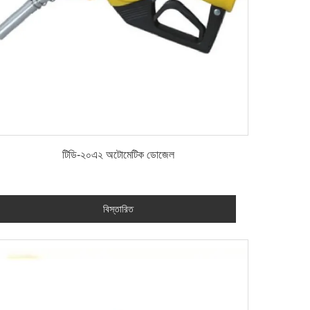
বিস্তারিত
টিডি-২০এ২ অটোমেটিক ডোজেল
বিস্তারিত