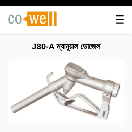
J80-A ম্যানুয়াল ডোজেল