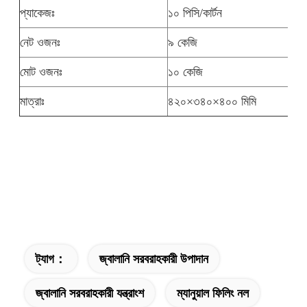
প্যাকেজঃ
১০ পিসি/কার্টন
নেট ওজনঃ
৯ কেজি
মোট ওজনঃ
১০ কেজি
মাত্রাঃ
৪২০×৩৪০×৪০০ মিমি
ট্যাগ：
জ্বালানি সরবরাহকারী উপাদান
জ্বালানি সরবরাহকারী যন্ত্রাংশ
ম্যানুয়াল ফিলিং নল