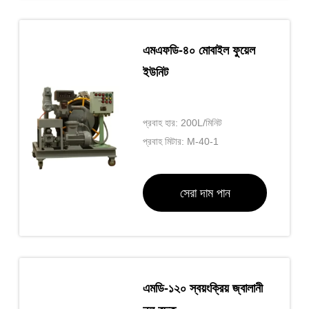
এমএফডি-৪০ মোবাইল ফুয়েল
ইউনিট
প্রবাহ হার: 200L/মিনিট
প্রবাহ মিটার: M-40-1
সেরা দাম পান
এমডি-১২০ স্বয়ংক্রিয় জ্বালানী