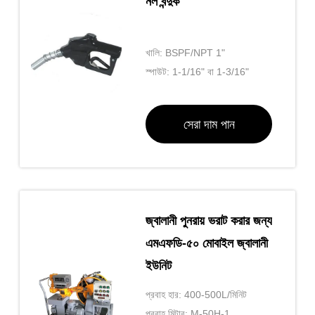
নল বন্দুক
খালি: BSPF/NPT 1"
স্পাউট: 1-1/16" বা 1-3/16"
সেরা দাম পান
জ্বালানী পুনরায় ভরাট করার জন্য
এমএফডি-৫০ মোবাইল জ্বালানী
ইউনিট
প্রবাহ হার: 400-500L/মিনিট
প্রবাহ মিটার: M-50H-1