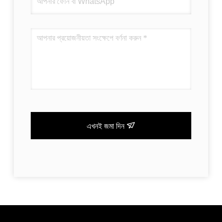
এখনই জমা দিন