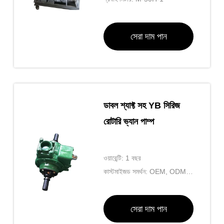
সেরা দাম পান
ডাবল শ্যাফ্ট সহ YB সিরিজ
রোটারি ভ্যান পাম্প
ওয়ারেন্টি: 1 বছর
কাস্টমাইজড সমর্থন: OEM, ODM,
OBM
সেরা দাম পান