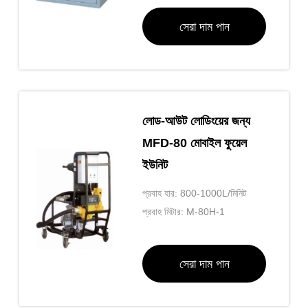
সেরা দাম পান
লোড-আউট লোডিংয়ের জন্য
MFD-80 মোবাইল ফুয়েল
ইউনিট
প্রবাহ হার: 800-1000L/মিনিট
প্রবাহ মিটার: M-80H-1
সেরা দাম পান