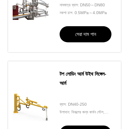
নামমাত্র ব্যাস: DN50～DN80
নকশা চাপ: 0.5MPa～4.0MPa
সেরা দাম পান
টপ লোডিং আর্ম উইথ সিঙ্গেল-
আর্ম
ব্যাস: DN40-250
উপাদান: বিকল্পের জন্য কার্বন স্টেল,
অ্যালুমিনিয়াম, স্টেইনলেস স্টীল