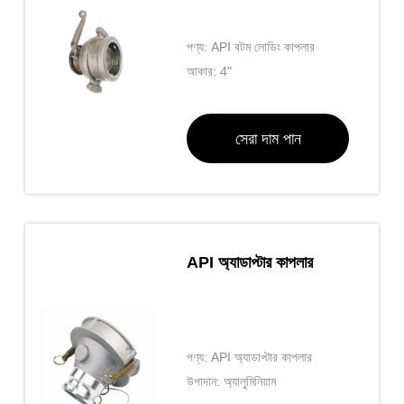
পণ্য: API বটম লোডিং কাপলার
আকার: 4"
সেরা দাম পান
API অ্যাডাপ্টার কাপলার
পণ্য: API অ্যাডাপ্টার কাপলার
উপাদান: অ্যালুমিনিয়াম