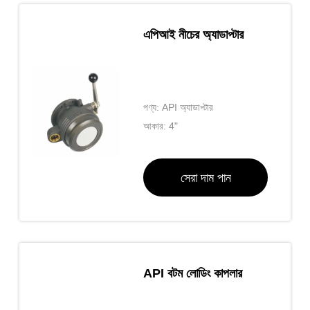
এপিআই নীচের অ্যাডাপ্টার
পণ্য: API অ্যাডাপ্টার
আকার: 4"
সেরা দাম পান
API বটম লোডিং কাপলার