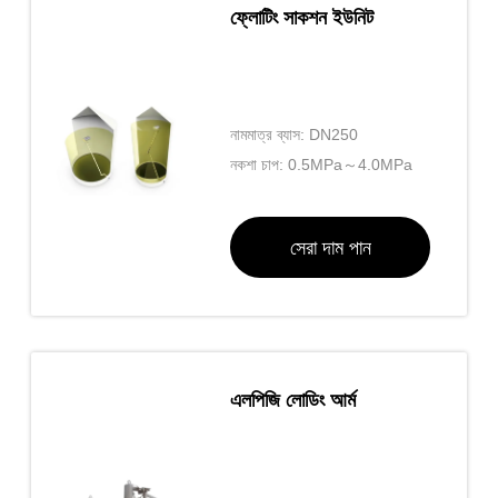
ফ্লোটিং সাকশন ইউনিট
নামমাত্র ব্যাস: DN250
নকশা চাপ: 0.5MPa～4.0MPa
সেরা দাম পান
এলপিজি লোডিং আর্ম