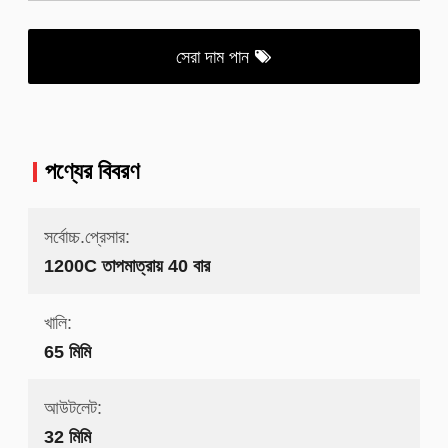
সেরা দাম পান
পণ্যের বিবরণ
সর্বোচ্চ.প্রেসার:
1200C তাপমাত্রায় 40 বার
খালি:
65 মিমি
আউটলেট:
32 মিমি