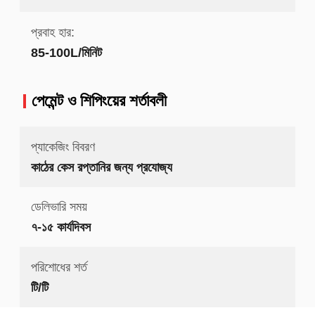
প্রবাহ হার:
85-100L/মিনিট
পেমেন্ট ও শিপিংয়ের শর্তাবলী
প্যাকেজিং বিবরণ
কাঠের কেস রপ্তানির জন্য প্রযোজ্য
ডেলিভারি সময়
৭-১৫ কার্যদিবস
পরিশোধের শর্ত
টি/টি