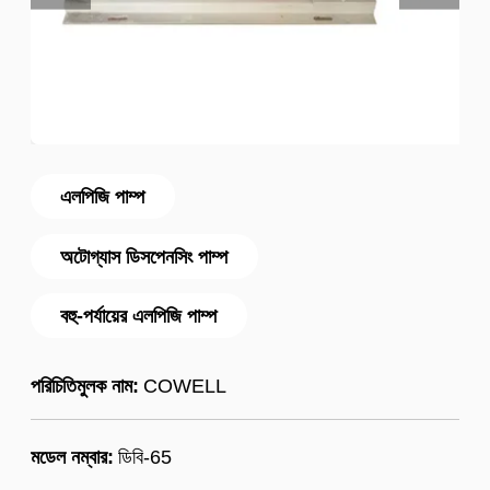
এলপিজি পাম্প
অটোগ্যাস ডিসপেনসিং পাম্প
বহু-পর্যায়ের এলপিজি পাম্প
পরিচিতিমুলক নাম:
COWELL
মডেল নম্বার:
ডিবি-65